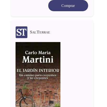
Comprar
SalTerrae