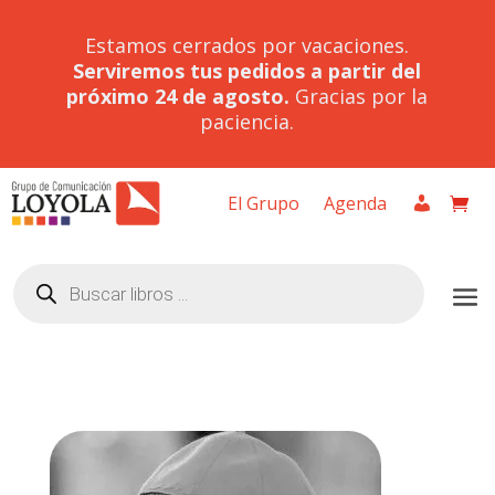
Estamos cerrados por vacaciones.
Serviremos tus pedidos a partir del
próximo 24 de agosto.
Gracias por la
paciencia.
El Grupo
Agenda
Búsqueda
de
productos