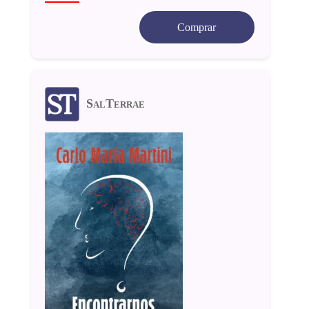
Comprar
SalTerrae