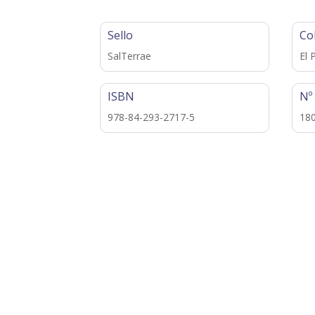
Sello
Co
SalTerrae
El 
ISBN
Nº
978-84-293-2717-5
18