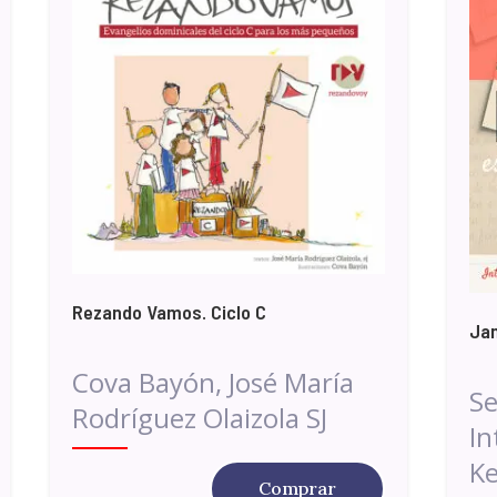
Rezando Vamos. Ciclo C
Jam
Cova Bayón, José María
Se
Rodríguez Olaizola SJ
In
K
Comprar