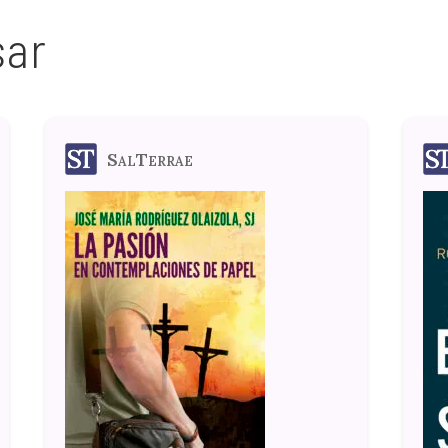
sar
SalTerrae