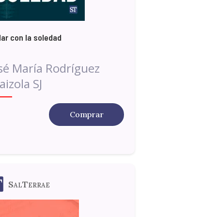
lar con la soledad
sé María Rodríguez
aizola SJ
Comprar
SalTerrae