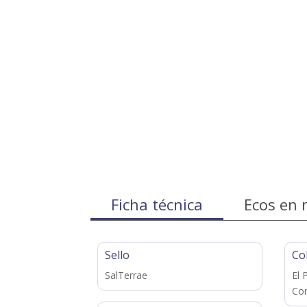
Ficha técnica
Ecos en 
Sello
Co
SalTerrae
El 
Con