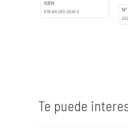
ISBN
Nº
978-84-293-2030-5
23
Te puede intere