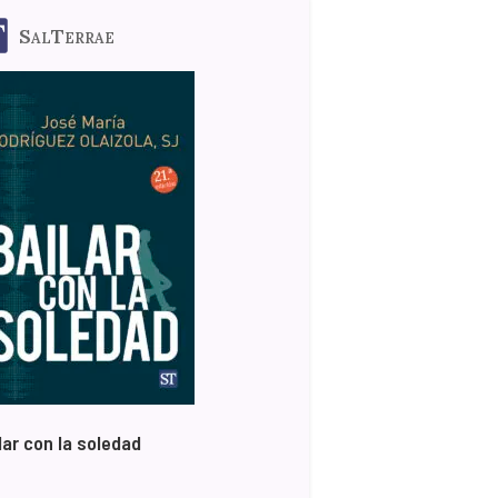
SalTerrae
lar con la soledad