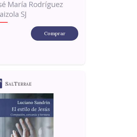
sé María Rodríguez
aizola SJ
Comprar
SalTerrae