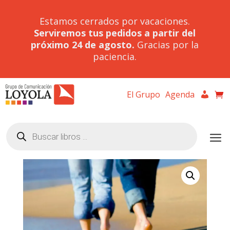
Estamos cerrados por vacaciones.
Serviremos tus pedidos a partir del
próximo 24 de agosto.
Gracias por la
paciencia.
El Grupo
Agenda
Búsqueda
de
productos