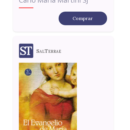
Comprar
SalTerrae