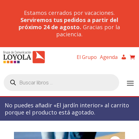
Estamos cerrados por vacaciones.
Serviremos tus pedidos a partir del
próximo 24 de agosto.
Gracias por la
paciencia.
El Grupo
Agenda
Búsqueda
de
productos
No puedes añadir «El jardín interior» al carrito
porque el producto está agotado.