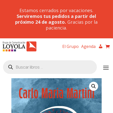
Estamos cerrados por vacaciones.
Serviremos tus pedidos a partir del
próximo 24 de agosto.
Gracias por la
paciencia.
El Grupo
Agenda
Búsqueda
de
productos