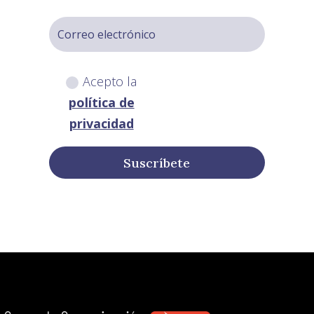
Acepto la
política de
privacidad
Suscríbete