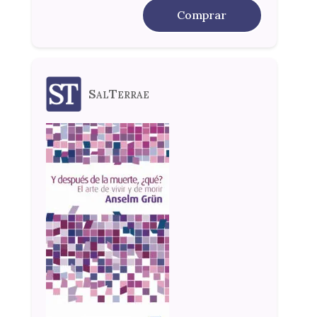
Comprar
SalTerrae