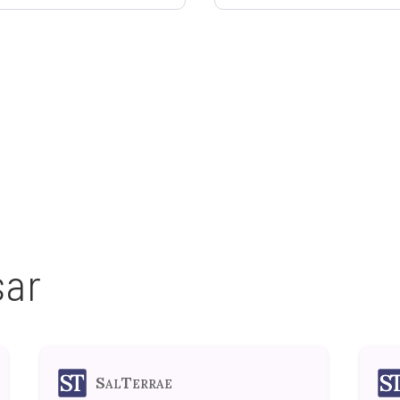
sar
SalTerrae