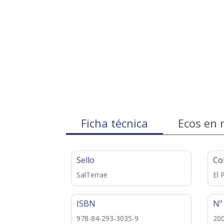
Ficha técnica
Ecos en 
Sello
Co
SalTerrae
El 
ISBN
Nº
978-84-293-3035-9
20