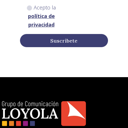
Acepto la
política de
privacidad
Suscríbete