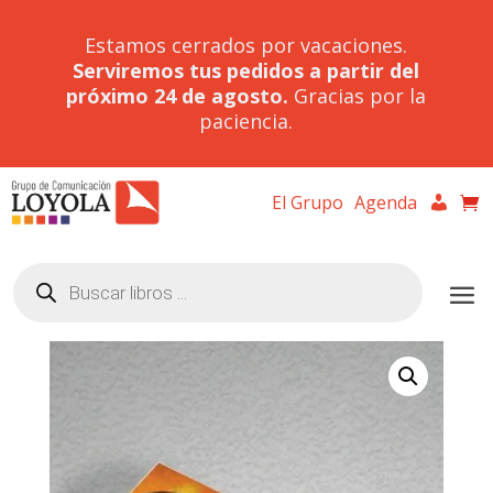
Estamos cerrados por vacaciones.
Serviremos tus pedidos a partir del
próximo 24 de agosto.
Gracias por la
paciencia.
El Grupo
Agenda
Búsqueda
de
productos