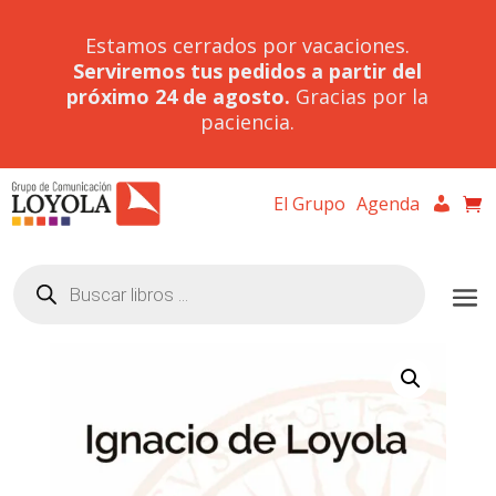
Estamos cerrados por vacaciones.
Serviremos tus pedidos a partir del
próximo 24 de agosto.
Gracias por la
paciencia.
El Grupo
Agenda
Búsqueda
de
productos