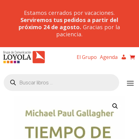
Estamos cerrados por vacaciones.
Serviremos tus pedidos a partir del
próximo 24 de agosto.
Gracias por la
paciencia.
El Grupo
Agenda
Búsqueda
de
productos