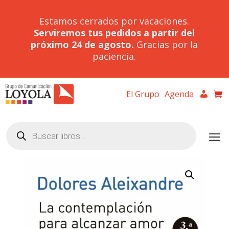
Estamos cerrados por vacaciones.
Serviremos tus pedidos a partir del
próximo 24 de agosto.
Gracias por la
paciencia.
El Grupo
Agenda
Búsqueda
de
productos