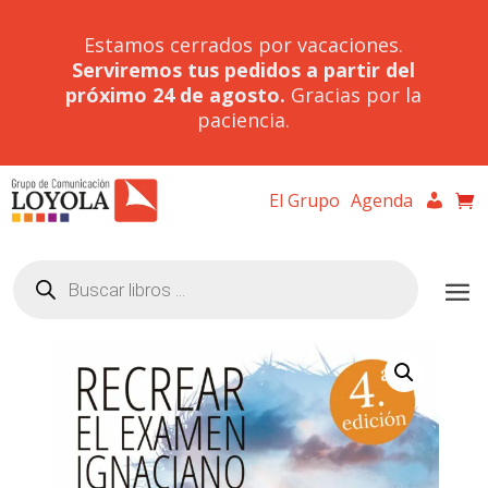
Estamos cerrados por vacaciones.
Serviremos tus pedidos a partir del
próximo 24 de agosto.
Gracias por la
paciencia.
El Grupo
Agenda
Búsqueda
de
productos