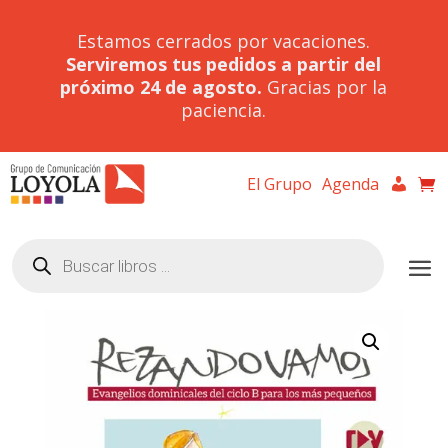
Estamos cerrados por vacaciones.
Serviremos tus pedidos a partir del
próximo 24 de agosto.
Gracias por la
paciencia.
El Grupo
Agenda
Búsqueda
de
productos