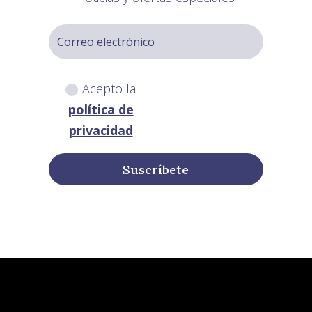
Acepto la
política de
privacidad
Suscríbete