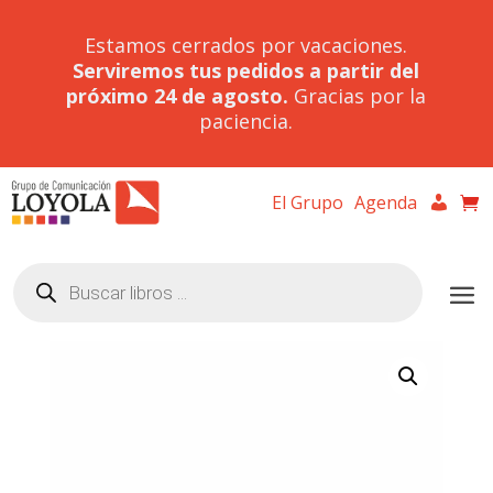
Estamos cerrados por vacaciones.
Serviremos tus pedidos a partir del
próximo 24 de agosto.
Gracias por la
paciencia.
El Grupo
Agenda
Búsqueda
de
productos