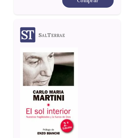
Comprar
SalTerrae