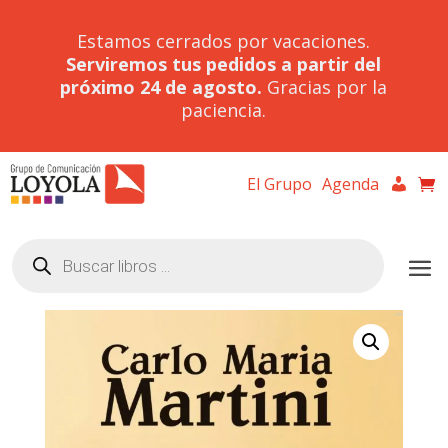
Estamos cerrados por vacaciones.
Serviremos tus pedidos a partir del
próximo 24 de agosto.
Gracias por la
paciencia.
El Grupo
Agenda
Búsqueda
de
productos