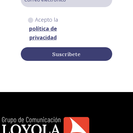
Acepto la
política de
privacidad
Suscríbete