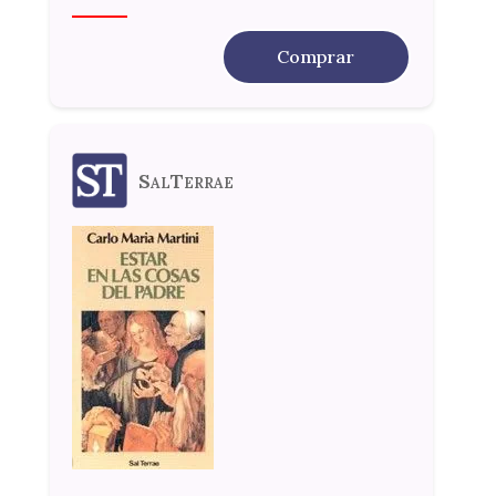
Comprar
SalTerrae