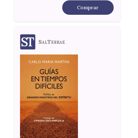
Comprar
SalTerrae