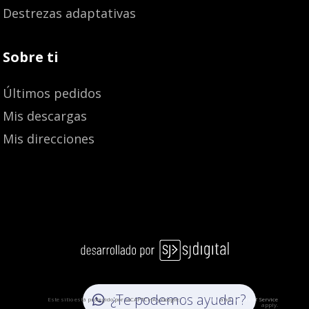
Destrezas adaptativas
Sobre ti
Últimos pedidos
Mis descargas
Mis direcciones
11,00
€
¿Te podemos ayudar?
Este sitio está protegido por reCAPTCHA y Google:
Privacy Policy
and
Terms of Service
apply.