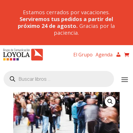
Estamos cerrados por vacaciones.
Serviremos tus pedidos a partir del
próximo 24 de agosto.
Gracias por la
paciencia.
El Grupo
Agenda
Búsqueda
de
productos