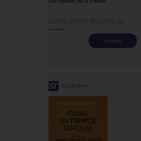
Los relatos de la Pasión
Carlo Maria Martini SJ
Comprar
SalTerrae