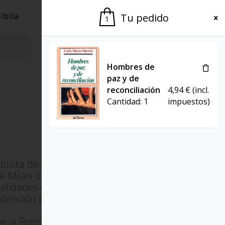
iblia
El Grupo
Agenda
Tu pedido
1
Hombres de
paz y de
reconciliación
4,94
€
(incl.
Cantidad:
1
impuestos)
iblista de fama internacional. Se
e Milán desde 1980 a 2002 y es
alidades con más autoridad en la
tención por los no creyentes y los
de la Pontificia Universidad