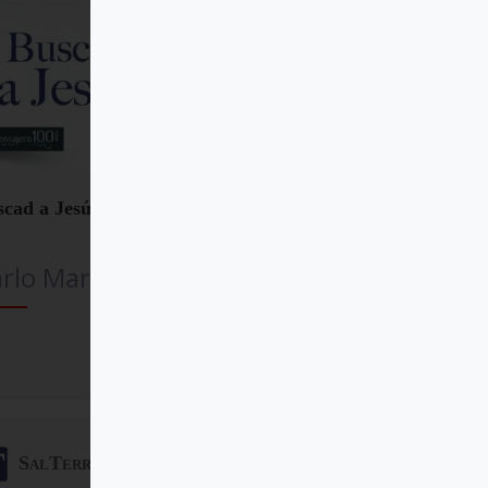
scad a Jesús
rlo Maria Martini SJ
Comprar
SalTerrae