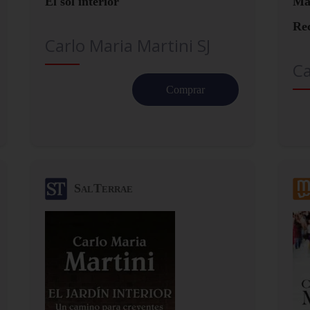
El sol interior
Mar
Rec
Carlo Maria Martini SJ
Ca
Comprar
SalTerrae