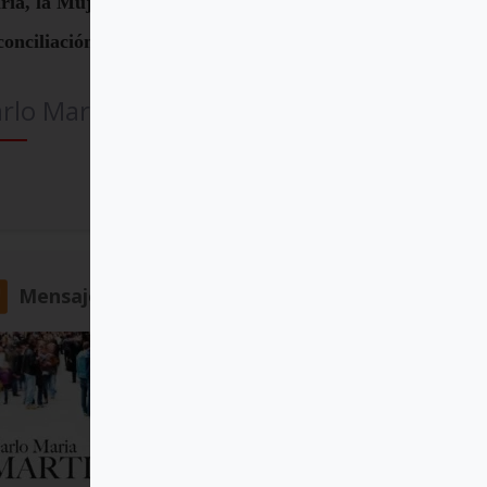
ía, la Mujer de la
onciliación
rlo Maria Martini SJ
Comprar
Mensajero