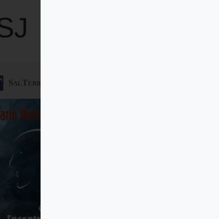
 SJ
SalTerrae