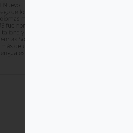
del Nuevo Testamento, estudió los
iego de los Evangelios. Martini
s idiomas modernos, además del
 1983 fue nombrado Caballero Gran
Italiana y en 2000 recogió en
encias Sociales.
o más de una cincuentena de sus
n lengua española.