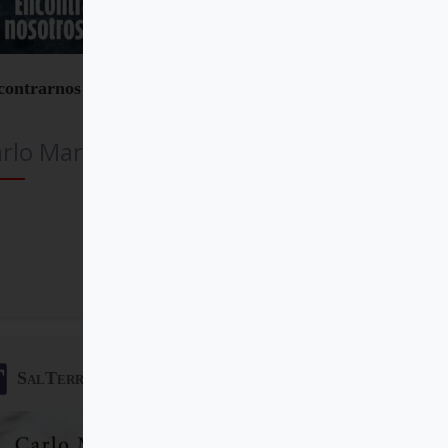
contrarnos a nosotros mismos
rlo Maria Martini SJ
Comprar
SalTerrae