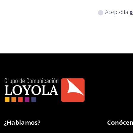
Acepto la
p
¿Hablamos?
Conócen