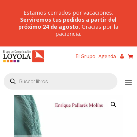
Estamos cerrados por vacaciones.
Serviremos tus pedidos a partir del
próximo 24 de agosto.
Gracias por la
paciencia.
El Grupo
Agenda
Búsqueda
de
productos