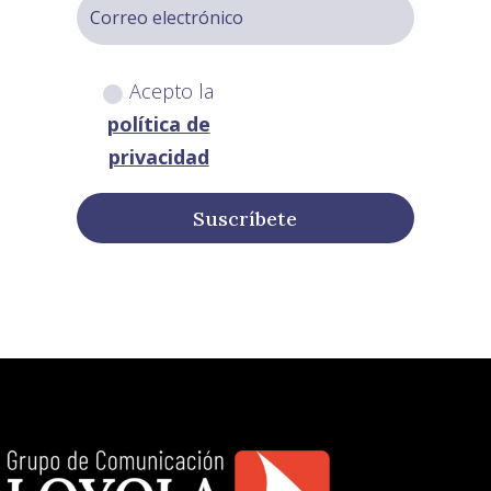
Acepto la
política de
privacidad
Suscríbete