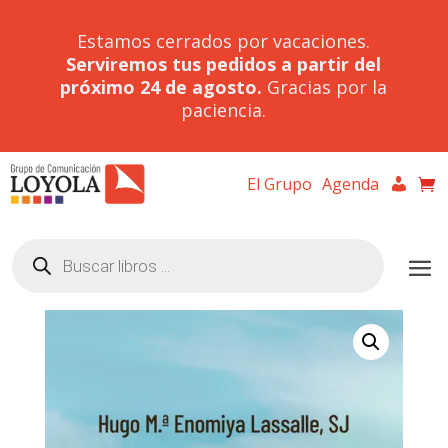
Estamos cerrados por vacaciones.
Serviremos tus pedidos a partir del
próximo 24 de agosto.
Gracias por la
paciencia.
El Grupo
Agenda
Búsqueda
de
productos