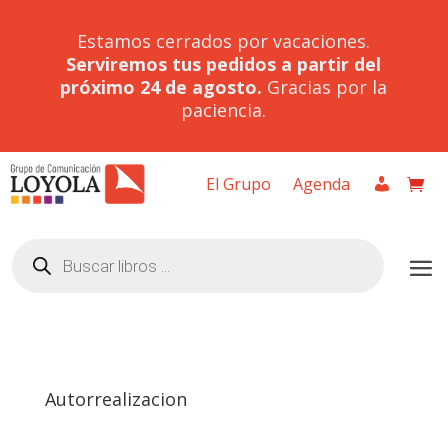
Estamos cerrados por vacaciones.
Serviremos tus pedidos a partir del
próximo 24 de agosto.
Gracias por la
paciencia.
El Grupo
Agenda
Búsqueda
de
productos
Autorrealizacion