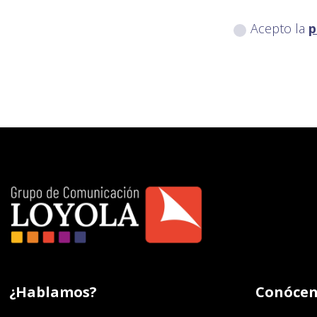
Acepto la
p
¿Hablamos?
Conócen