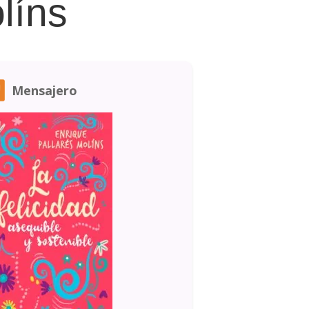
líns
Mensajero