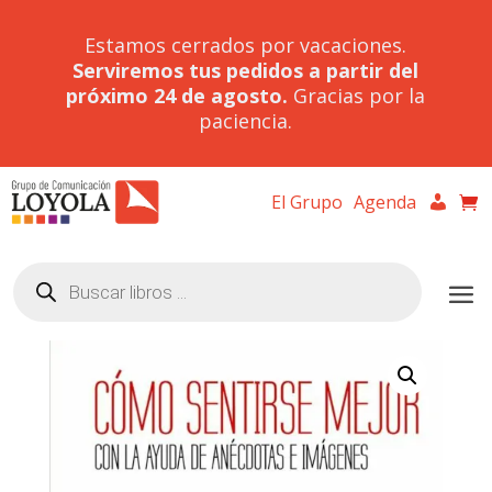
Estamos cerrados por vacaciones.
Serviremos tus pedidos a partir del
próximo 24 de agosto.
Gracias por la
paciencia.
El Grupo
Agenda
Búsqueda
de
productos