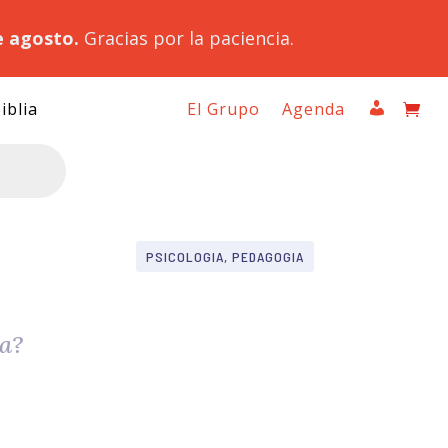
e agosto.
Gracias por la paciencia.
iblia
El Grupo
Agenda
PSICOLOGIA, PEDAGOGIA
a?