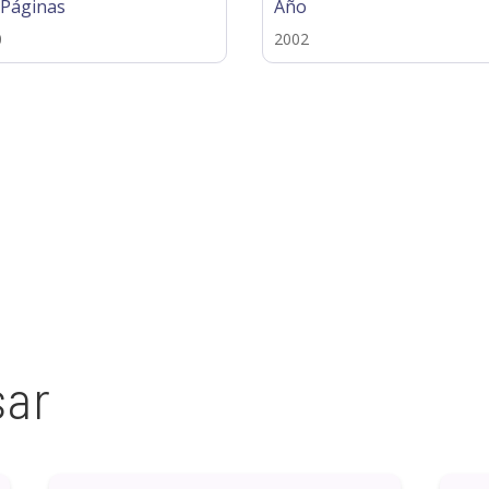
 Páginas
Año
0
2002
sar