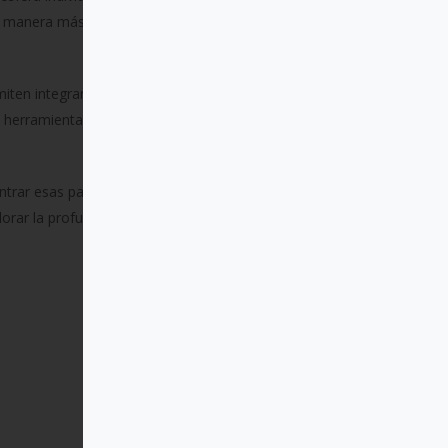
 de manera más genuina con nuestro
iten integrar lo leído en nuestra
mo herramientas para el crecimiento
contrar esas palabras que nos ofrecen
valorar la profundidad en un mundo