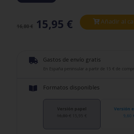
15,95
€
Añadir al ca
16,80
€
Gastos de envío gratis

En España peninsular a partir de 15 € de compr
Formatos disponibles

Versión papel
Versión 
16,80
€
15,95
€
9,60