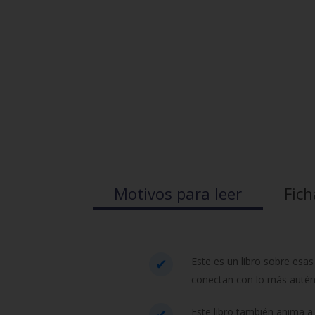
Motivos para leer
Fich
Este es un libro sobre esa
conectan con lo más autén
Este libro también anima a 