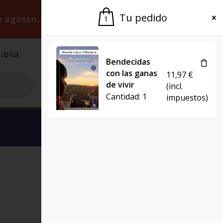
Tu pedido
e agosto.
Gracias por la paciencia.
1
iblia
El Grupo
Agenda
Bendecidas
con las ganas
11,97
€
de vivir
(incl.
Cantidad:
1
impuestos)
Ver carrito
EL POZO DE SIQUÉN