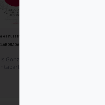
a es nuestra fe - EDICION
ELABORADA
is González-Carvajal
antabárbara
Comprar