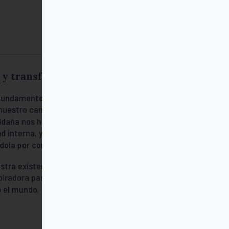
n y transforman.
rofundamente. Las que emergen desde lo
 nuestro camino, sugiriéndonos qué rutas
aldaña nos habla de esas palabras que lejos
 interna, y que, una vez percibidas y
dola por completo.
uestra existencia. También podremos
nspiradora para quienes quieren conectar
n el mundo.