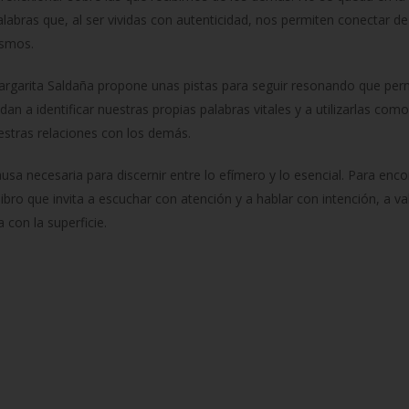
labras que, al ser vividas con autenticidad, nos permiten conectar
ismos.
Margarita Saldaña propone unas pistas para seguir resonando que perm
udan a identificar nuestras propias palabras vitales y a utilizarlas co
estras relaciones con los demás.
ausa necesaria para discernir entre lo efímero y lo esencial. Para en
 libro que invita a escuchar con atención y a hablar con intención, a 
con la superficie.