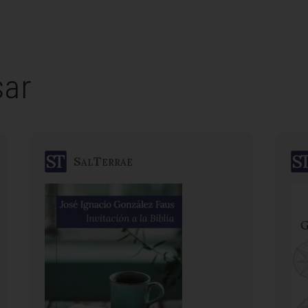
sar
SalTerrae