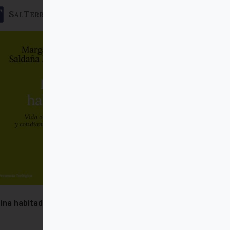
SalTerrae
ina habitada