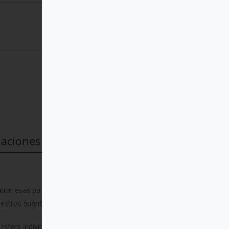
taciones
ntrar esas palabras que nos
estros sueños y heridas.
sfera individual. Se trata de