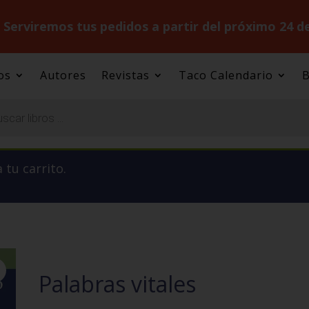
.
Serviremos tus pedidos a partir del próximo 24 d
os
Autores
Revistas
Taco Calendario
B
 tu carrito.
Palabras vitales