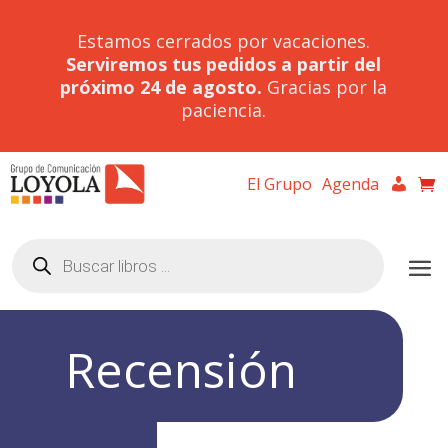
Estamos cerrados por vacaciones.
Serviremos tus pedidos a partir del
próximo 24 de agosto.
Gracias por la
paciencia.
El Grupo
Agenda
Búsqueda
de
productos
Recensión