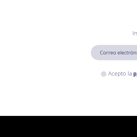
I
Acepto la
p