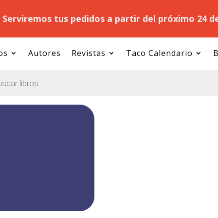
.
Serviremos tus pedidos a partir del próximo 24 d
os
Autores
Revistas
Taco Calendario
B