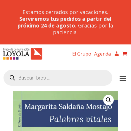
Estamos cerrados por vacaciones.
Serviremos tus pedidos a partir del
próximo 24 de agosto.
Gracias por la
paciencia.
El Grupo
Agenda
Búsqueda
de
productos