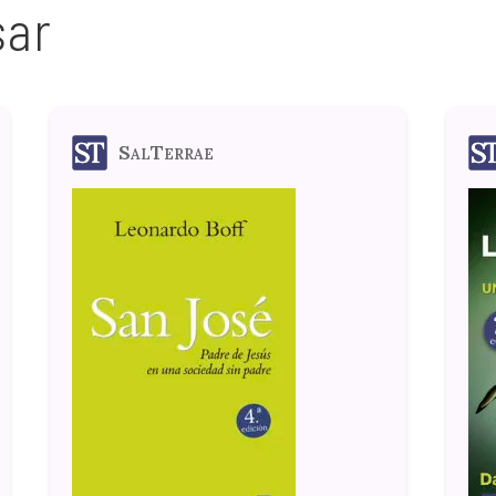
sar
SalTerrae