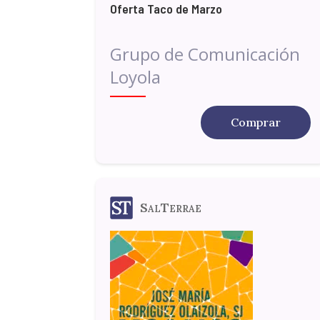
Oferta Taco de Marzo
Grupo de Comunicación
Loyola
El
El
Comprar
precio
precio
original
actual
era:
es:
SalTerrae
33,00 €.
18,00 €.