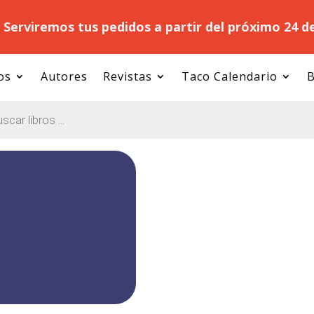
.
Serviremos tus pedidos a partir del próximo 24 d
os
Autores
Revistas
Taco Calendario
B