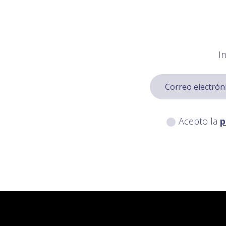
I
Acepto la
p