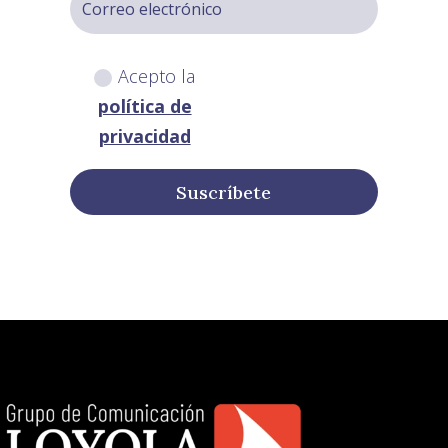
Acepto la
política de
privacidad
Suscríbete