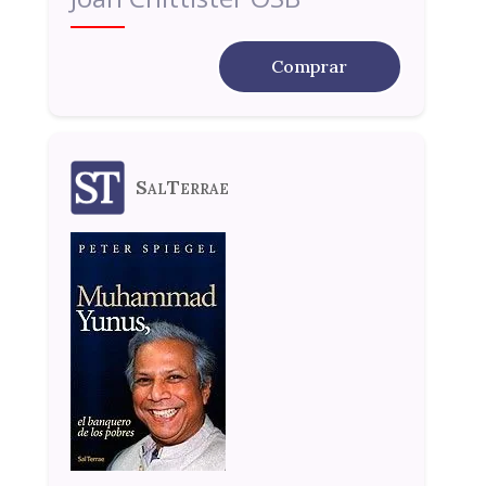
Comprar
SalTerrae