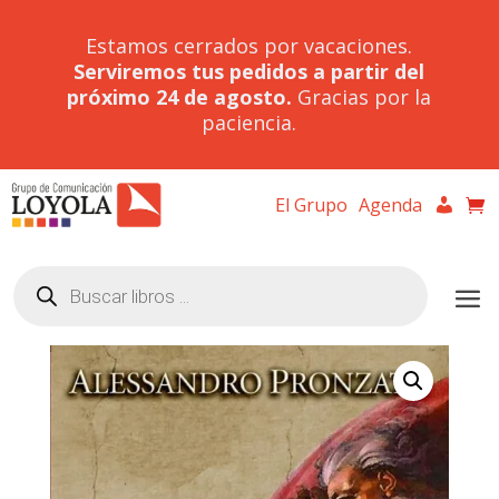
Estamos cerrados por vacaciones.
Serviremos tus pedidos a partir del
próximo 24 de agosto.
Gracias por la
paciencia.
El Grupo
Agenda
Búsqueda
de
productos