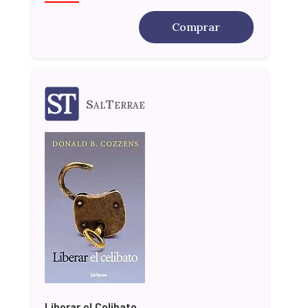
Comprar
SalTerrae
Liberar el Celibato