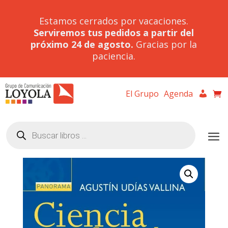
Estamos cerrados por vacaciones.
Serviremos tus pedidos a partir del
próximo 24 de agosto.
Gracias por la
paciencia.
El Grupo
Agenda
Búsqueda
de
productos