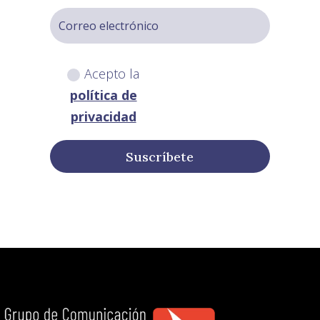
Acepto la
política de
privacidad
Suscríbete