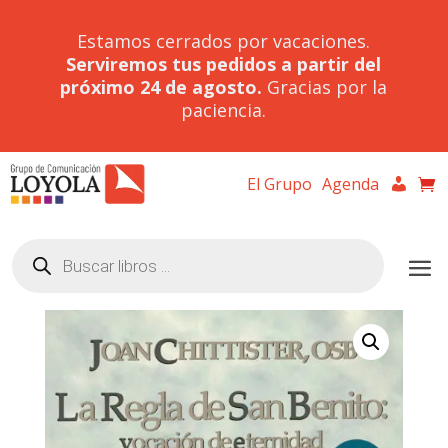
Estamos cerrados por vacaciones.
Serviremos tus pedidos a partir del
próximo 24 de agosto.
Gracias por la
paciencia.
El Grupo
Agenda
Búsqueda
de
productos