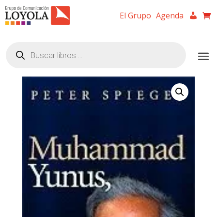
El Grupo
Agenda
Búsqueda
de
productos