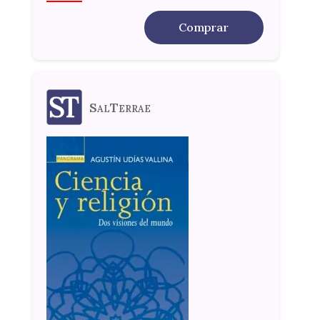
Comprar
SalTerrae