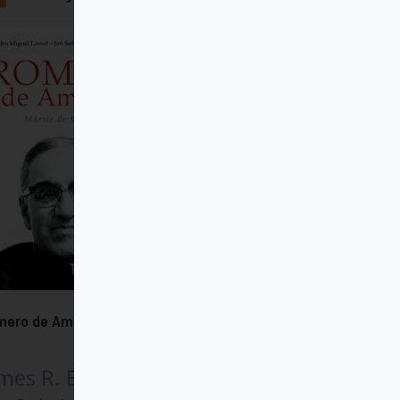
ero de América. Nueva edición
mes R. Brockman SJ,