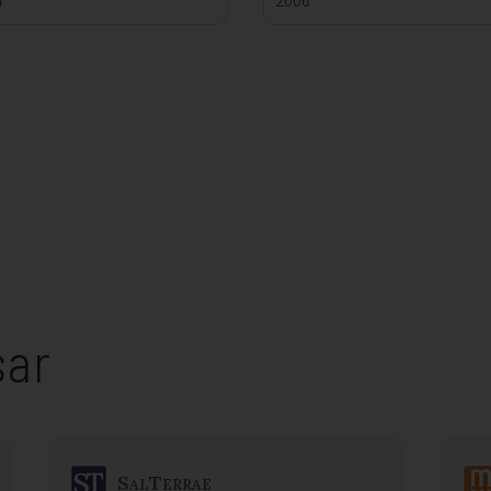
4
2006
sar
SalTerrae