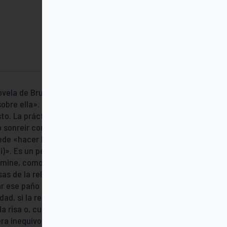
ovela de Bruce Marshall, que «sólo los que
obre ella». Y Alessandro Pronzato
to. La práctica dice exactamente lo
o sonreír con un montón de cosas, pero no
puede «hacer bromas con los soldados
i)». Es un peligro tocar ciertas aureolas. Es
limine, como una ráfaga de viento
sas de la religión están envueltas en un
r ese paño y poner de manifiesto que «el
d, si la religión fuera una cosa seria,
a risa o, cuando menos, la sonrisa. La falta
ra inequívoca, que la fe no ha sido tomada