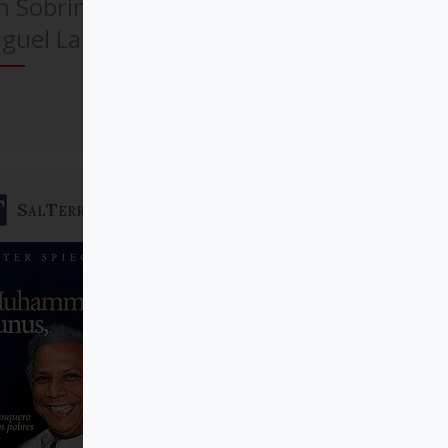
n Sobrino SJ, Pedro
guel Lamet SJ
Comprar
SalTerrae