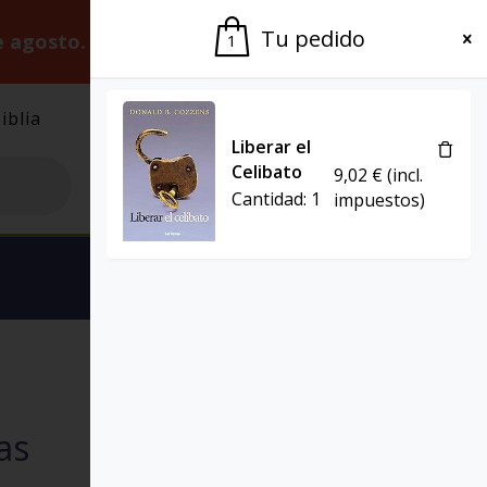
Tu pedido
e agosto.
Gracias por la paciencia.
1
iblia
El Grupo
Agenda
Liberar el
Celibato
9,02
€
(incl.
Cantidad:
1
impuestos)
Ver carrito
EL POZO DE SIQUÉN
as