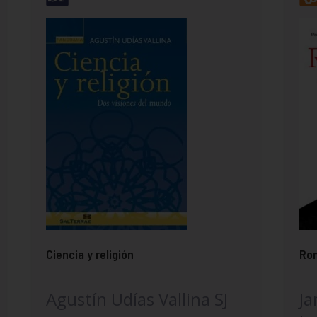
Ciencia y religión
Rom
Agustín Udías Vallina SJ
Ja