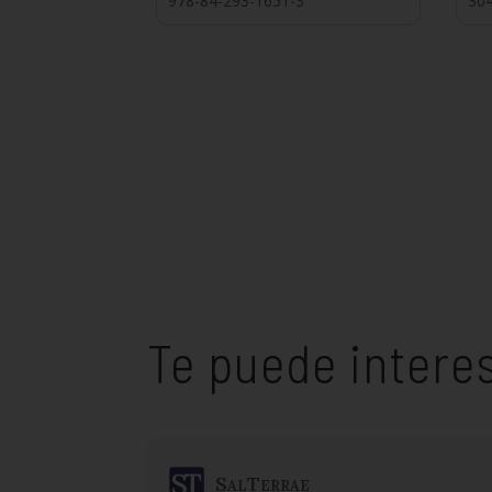
978-84-293-1651-3
30
Te puede intere
SalTerrae