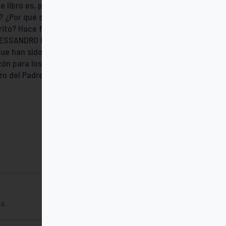
 libro es, por tanto, la siguiente: ¿por qué
? ¿Por qué se considera el humor, dentro
crito? Hace falta, como dice Umberto Eco
 ALESSANDRO PRONZATO, sacerdote italiano,
ue han sido traducidas a infinidad de
zón para los enfermos: Camilo de Lellis
zo del Padre (2003) y El Domingo, fiesta del
a.