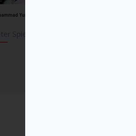
hammad Yunus
ter Spiegel
Comprar