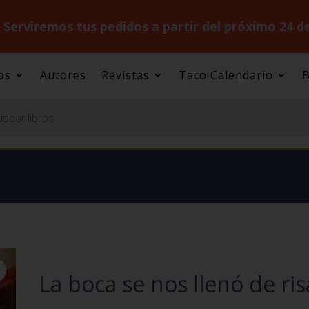
.
Serviremos tus pedidos a partir del próximo 24 d
os
Autores
Revistas
Taco Calendario
B
La boca se nos llenó de ris