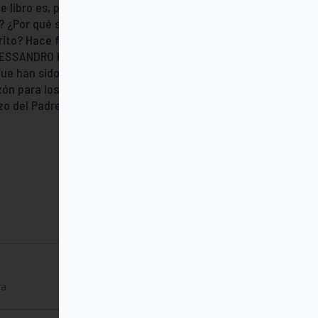
 libro es, por tanto, la siguiente: ¿por qué
? ¿Por qué se considera el humor, dentro
crito? Hace falta, como dice Umberto Eco
 ALESSANDRO PRONZATO, sacerdote italiano,
ue han sido traducidas a infinidad de
zón para los enfermos: Camilo de Lellis
zo del Padre (2003) y El Domingo, fiesta del
a.