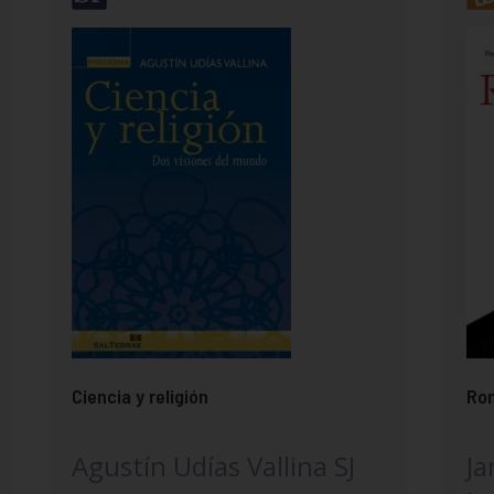
Ciencia y religión
Rom
Agustín Udías Vallina SJ
Ja