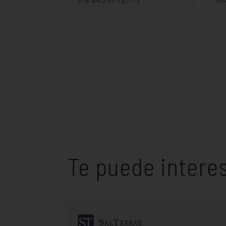
978-84-293-1651-3
30
Te puede intere
SalTerrae