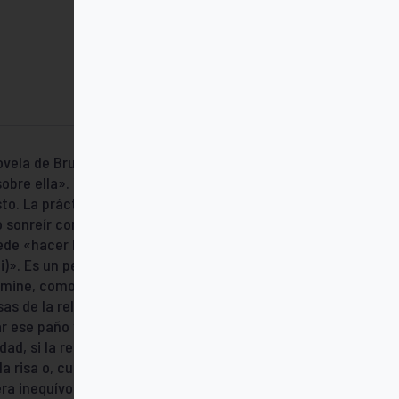
ovela de Bruce Marshall, que «sólo los que
obre ella». Y Alessandro Pronzato
to. La práctica dice exactamente lo
o sonreír con un montón de cosas, pero no
puede «hacer bromas con los soldados
i)». Es un peligro tocar ciertas aureolas. Es
limine, como una ráfaga de viento
sas de la religión están envueltas en un
r ese paño y poner de manifiesto que «el
d, si la religión fuera una cosa seria,
a risa o, cuando menos, la sonrisa. La falta
ra inequívoca, que la fe no ha sido tomada