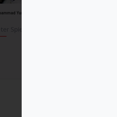
hammad Yunus
ter Spiegel
Comprar