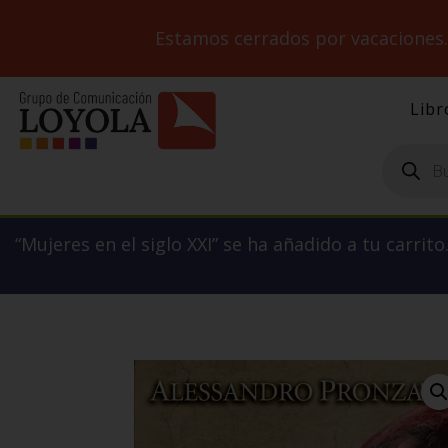
Estamos cerrados por vacaciones
Libr
Búsqueda
de
productos
“Mujeres en el siglo XXI” se ha añadido a tu carrito