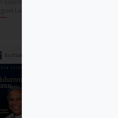
n Sobrino SJ, Pedro
guel Lamet SJ
Comprar
SalTerrae