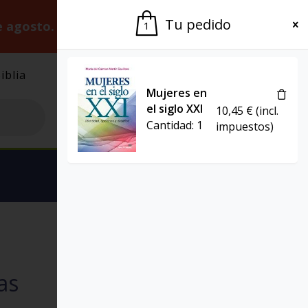
Tu pedido
e agosto.
Gracias por la paciencia.
1
iblia
El Grupo
Agenda
Mujeres en
el siglo XXI
10,45
€
(incl.
Cantidad:
1
impuestos)
Ver carrito
EL POZO DE SIQUÉN
as