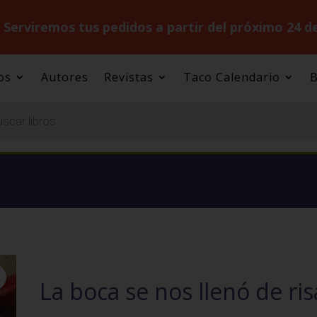
.
Serviremos tus pedidos a partir del próximo 24 d
os
Autores
Revistas
Taco Calendario
B
.
La boca se nos llenó de ris