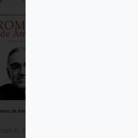
ero de América. Nueva edición
mes R. Brockman SJ,