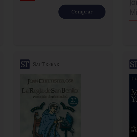
Jo
Mi
Comprar
SalTerrae