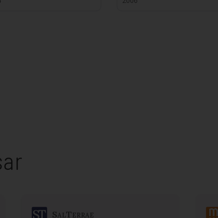
4
2006
sar
SalTerrae