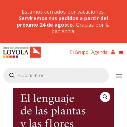
Estamos cerrados por vacaciones.
Serviremos tus pedidos a partir del
próximo 24 de agosto.
Gracias por la
paciencia.
El Grupo
Agenda
Búsqueda
de
productos