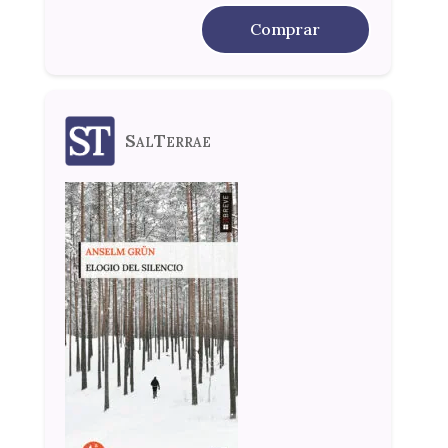
Comprar
SalTerrae