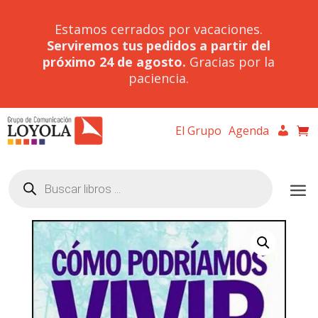
Estamos cerrados por vacaciones.
Serviremos tus pedidos a partir del
próximo 24 de agosto.
Gracias por la
paciencia.
El Grupo
Agenda
Búsqueda
de
productos