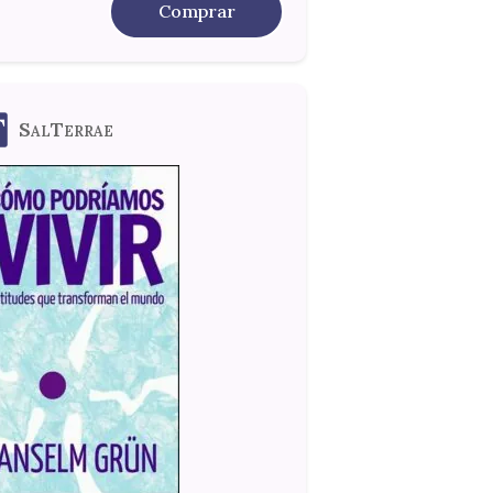
Comprar
SalTerrae