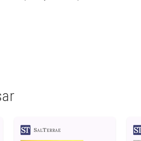
sar
SalTerrae