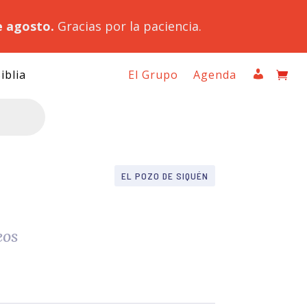
e agosto.
Gracias por la paciencia.
iblia
El Grupo
Agenda
EL POZO DE SIQUÉN
eos