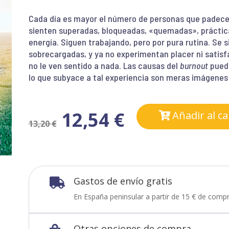
Cada día es mayor el número de personas que padecen
sienten superadas, bloqueadas, «quemadas», prácticam
energía. Siguen trabajando, pero por pura rutina. Se
sobrecargadas, y ya no experimentan placer ni satisfa
no le ven sentido a nada. Las causas del
burnout
puede
lo que subyace a tal experiencia son meras imágenes
12,54
€
Añadir al ca
13,20
€
Gastos de envío gratis

En España peninsular a partir de 15 € de compr
Otras opciones de compra