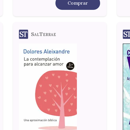
Comprar
SalTerrae