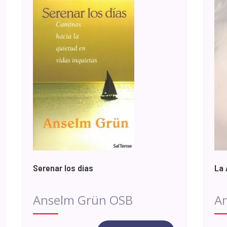
Serenar los días
La 
Anselm Grün OSB
A