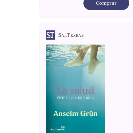
Comprar
SalTerrae