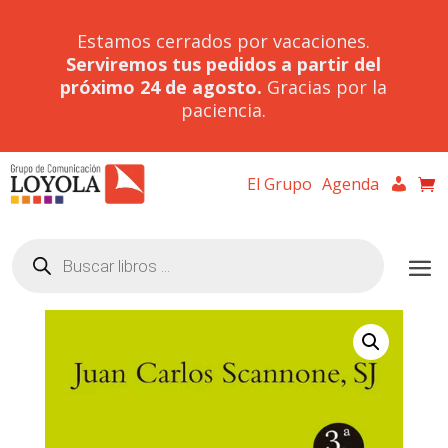
Estamos cerrados por vacaciones.
Serviremos tus pedidos a partir del
próximo 24 de agosto.
Gracias por la
paciencia.
El Grupo
Agenda
Búsqueda
de
productos