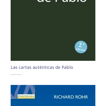
Las cartas auténticas de Pablo
26,30
€
24,99
€