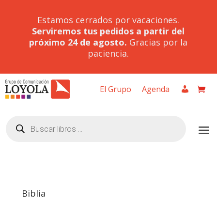
Estamos cerrados por vacaciones.
Serviremos tus pedidos a partir del
próximo 24 de agosto.
Gracias por la
paciencia.
El Grupo
Agenda
Búsqueda
de
productos
Biblia