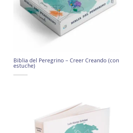
Biblia del Peregrino – Creer Creando (con
estuche)
22,55
€
21,42
€