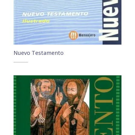
Nuevo Testamento
18,80
€
17,87
€