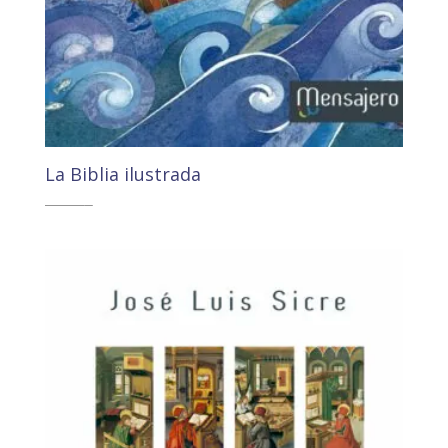
La Biblia ilustrada
21,90
€
20,81
€