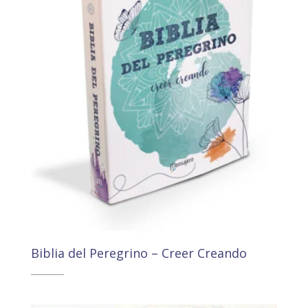
Biblia del Peregrino – Creer Creando
19,84
€
18,86
€