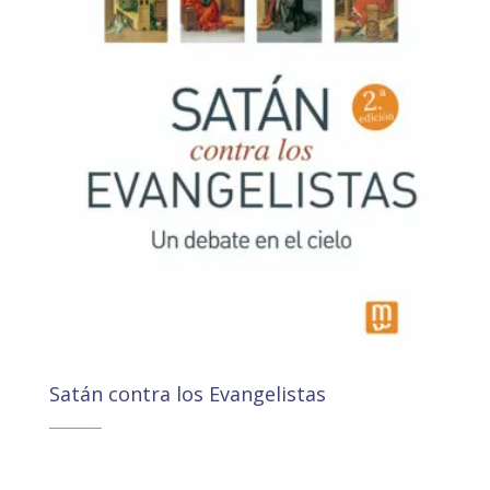
Satán contra los Evangelistas
17,80
€
16,91
€