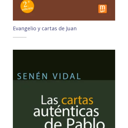
Evangelio y cartas de Juan
35,70
€
33,91
€