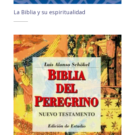
La Biblia y su espiritualidad
27,30
€
25,94
€