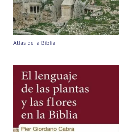
Atlas de la Biblia
49,40
€
46,94
€