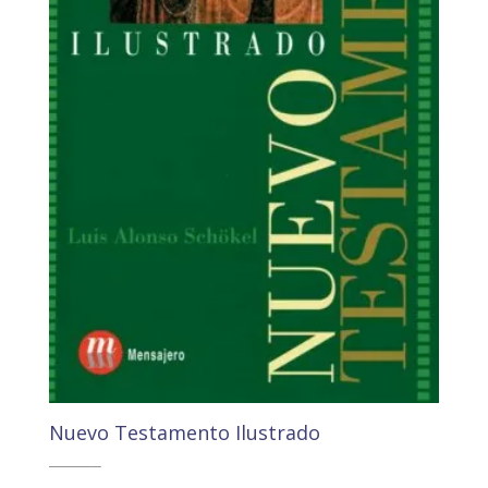
Nuevo Testamento Ilustrado
26,30
€
24,99
€