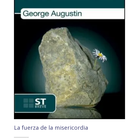
La fuerza de la misericordia
11,00
€
10,45
€