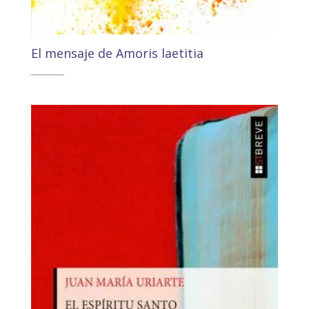
El mensaje de Amoris laetitia
11,00
€
10,45
€