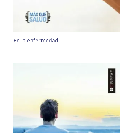
En la enfermedad
10,50
€
9,98
€