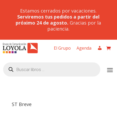
Estamos cerrados por vacaciones.
Serviremos tus pedidos a partir del
próximo 24 de agosto.
Gracias por la
paciencia.
El Grupo
Agenda
Búsqueda
de
productos
ST Breve