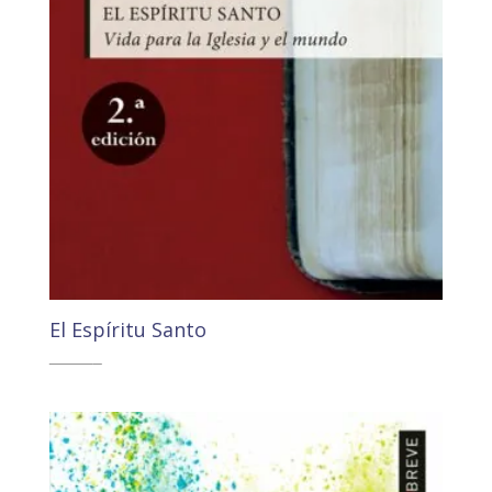
El Espíritu Santo
11,00
€
10,45
€