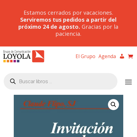
Estamos cerrados por vacaciones.
Serviremos tus pedidos a partir del
próximo 24 de agosto.
Gracias por la
paciencia.
El Grupo
Agenda
Búsqueda
de
productos