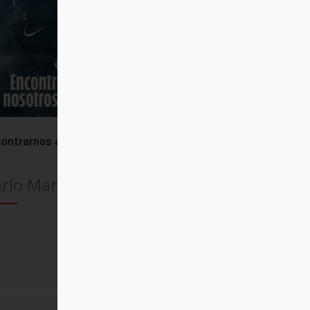
ontrarnos a nosotros mismos
rlo Maria Martini SJ
Comprar