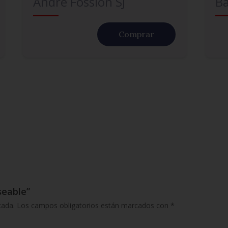
André Fossion SJ
Ba
Comprar
seable”
cada.
Los campos obligatorios están marcados con
*