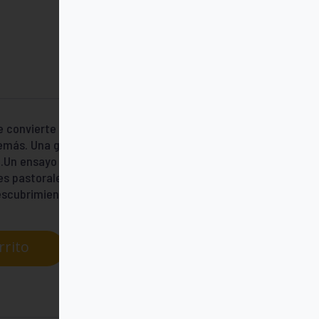
se convierte un don precioso y gratuito que
emás. Una gracia que permite reconocer a
».Un ensayo de teología pastoral se adentra
es pastorales que pueden facilitar el
escubrimiento de la gracia de Dios.
rrito