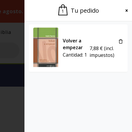
Tu pedido
e agosto.
Gracias por la paciencia.
1
iblia
El Grupo
Agenda
Volver a
empezar
7,88
€
(incl.
Cantidad:
1
impuestos)
Ver carrito
PASTORAL
SALTERRAE