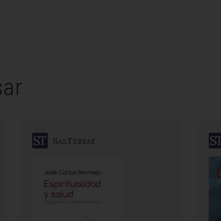
sar
SalTerrae