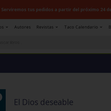
.
Serviremos tus pedidos a partir del próximo 24 d
os
Autores
Revistas
Taco Calendario
B
El Dios deseable