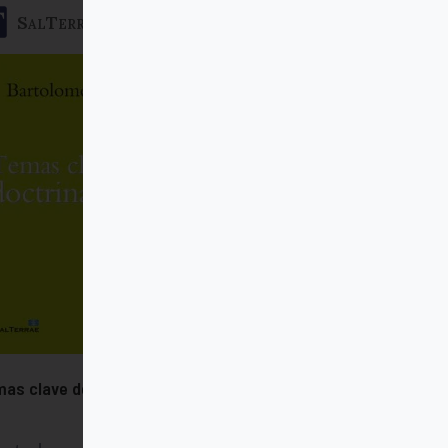
SalTerrae
as clave de doctrina social