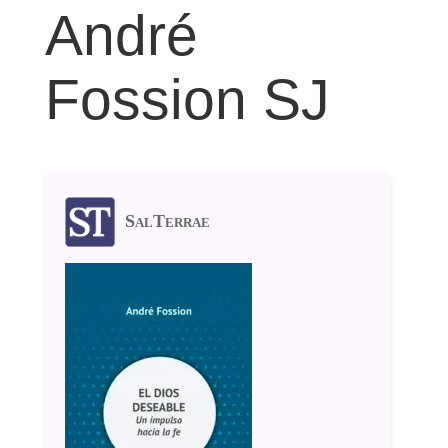
André
Fossion SJ
SalTerrae