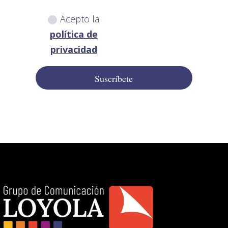
Acepto la
política de
privacidad
Suscríbete