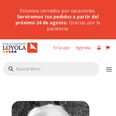
Estamos cerrados por vacaciones.
Serviremos tus pedidos a partir del
próximo 24 de agosto.
Gracias por la
paciencia.
El Grupo
Agenda
Búsqueda
de
productos