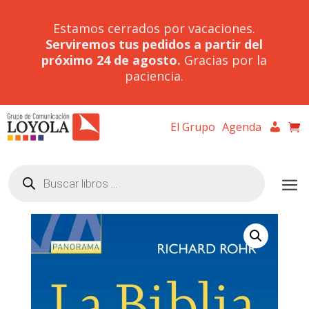
Estamos cerrados por vacaciones.
Serviremos tus pedidos a partir del
próximo 24 de agosto.
Gracias por la
paciencia.
El Grupo
Agenda
Búsqueda
de
productos