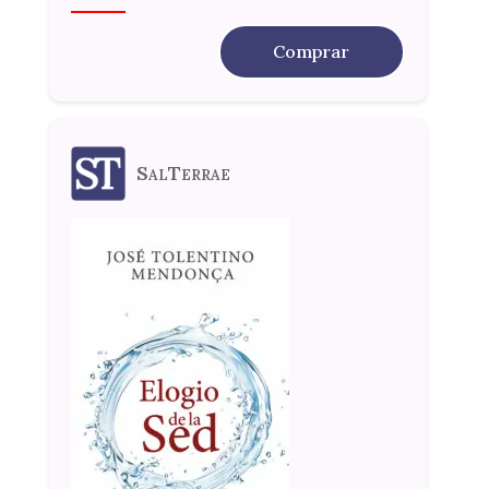
Comprar
SalTerrae