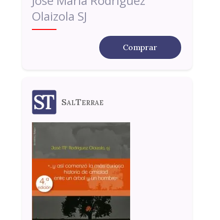
José María Rodríguez
Olaizola SJ
Comprar
SalTerrae