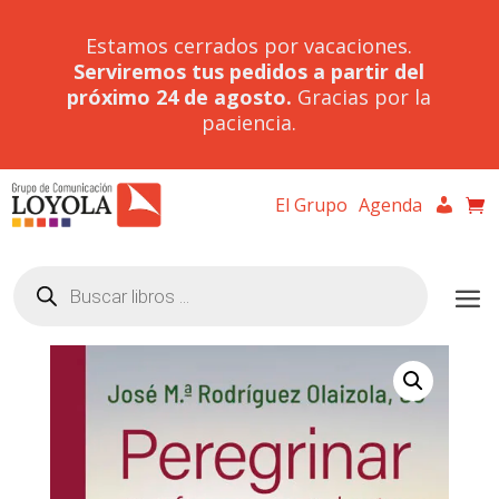
Estamos cerrados por vacaciones.
Serviremos tus pedidos a partir del
próximo 24 de agosto.
Gracias por la
paciencia.
El Grupo
Agenda
Búsqueda
de
productos