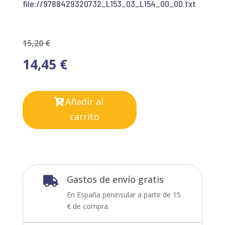
file://9788429320732_L153_03_L154_00_00.txt
15,20
€
14,45
€
Añadir al
carrito
Gastos de envío gratis

En España peninsular a partir de 15
€ de compra.