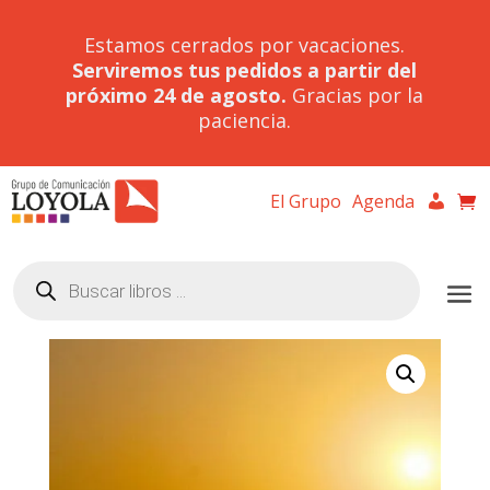
Estamos cerrados por vacaciones.
Serviremos tus pedidos a partir del
próximo 24 de agosto.
Gracias por la
paciencia.
El Grupo
Agenda
Búsqueda
de
productos