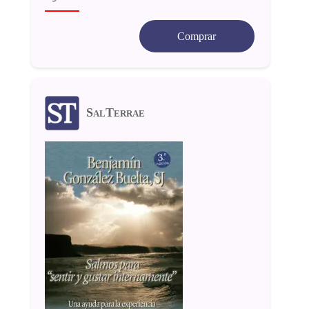
Comprar
SalTerrae