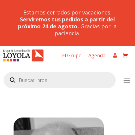
Estamos cerrados por vacaciones.
Serviremos tus pedidos a partir del
próximo 24 de agosto.
Gracias por la
paciencia.
El Grupo
Agenda
Búsqueda
de
productos