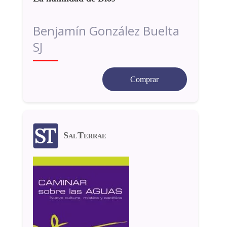
Benjamín González Buelta
SJ
Comprar
SalTerrae