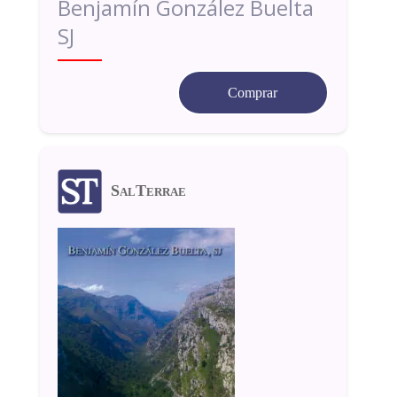
Benjamín González Buelta
SJ
Comprar
SalTerrae