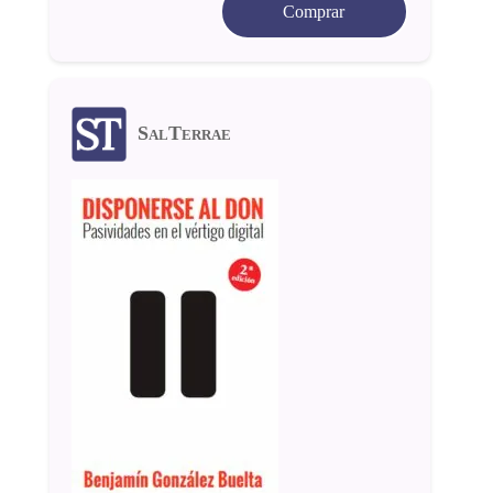
Comprar
SalTerrae