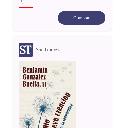
Comprar
SalTerrae