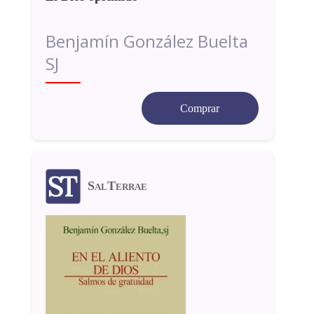
Benjamín González Buelta
SJ
Comprar
SalTerrae