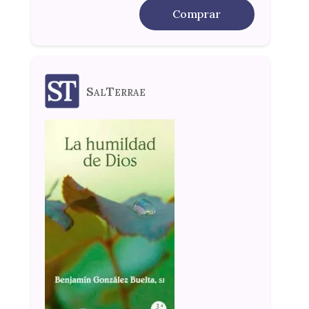
Comprar
SalTerrae