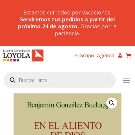
Estamos cerrados por vacaciones.
Serviremos tus pedidos a partir del
próximo 24 de agosto.
Gracias por la
paciencia.
El Grupo
Agenda
Búsqueda
de
productos